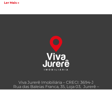
Ler Mais »
Viva Jurerê Imobiliária – CRECI: 3694-J
Rua das Baleias Franca, 35, Loja 03, Jurerê –
Florianópolis – SC
(48) 3209-7090
(48) 99689-7273