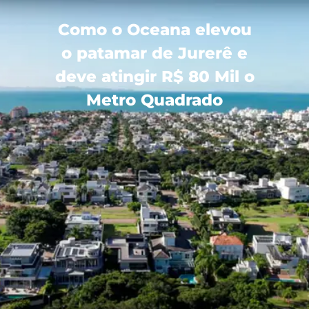
Como o Oceana elevou
o patamar de Jurerê e
deve atingir R$ 80 Mil o
Metro Quadrado